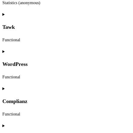
Statistics (anonymous)
Consent
to
Tawk
service
elementor
Functional
Consent
to
WordPress
service
tawk
Functional
Consent
to
Complianz
service
wordpress
Functional
Consent
to