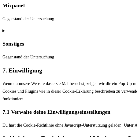
Mixpanel
service
complianz
Gegenstand der Untersuchung
Consent
to
Sonstiges
service
mixpanel
Gegenstand der Untersuchung
Consent
7. Einwilligung
to
Wenn du unsere Website das erste Mal besuchst, zeigen wir dir ein Pop-Up mi
service
Cookies und Plugins wie in dieser Cookie-Erklärung beschrieben zu verwende
sonstiges
funktioniert.
7.1 Verwalte deine Einwilligungseinstellungen
Du hast die Cookie-Richtlinie ohne Javascript-Unterstützung geladen. Unte