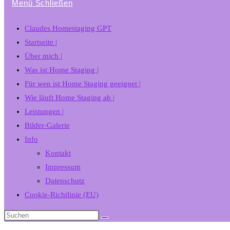
Menü
Schließen
Claudes Homestaging GPT
Startseite |
Über mich |
Was ist Home Staging |
Für wen ist Home Staging geeignet |
Wie läuft Home Staging ab |
Leistungen |
Bilder-Galerie
Info
Kontakt
Impressum
Datenschutz
Cookie-Richtlinie (EU)